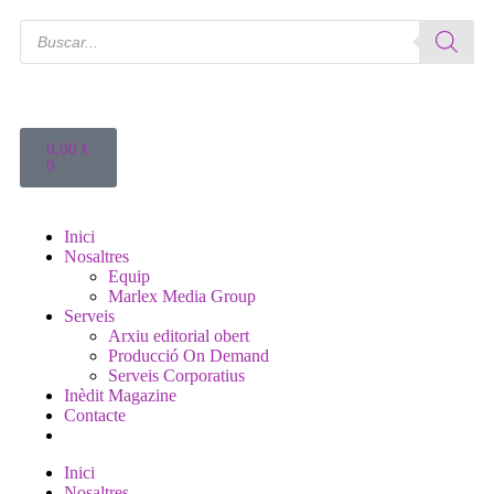
0,00
€
0
Inici
Nosaltres
Equip
Marlex Media Group
Serveis
Arxiu editorial obert
Producció On Demand
Serveis Corporatius
Inèdit Magazine
Contacte
Inici
Nosaltres