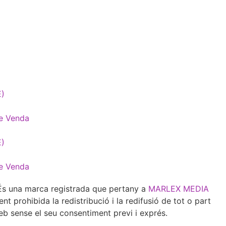
E)
e Venda
E)
e Venda
 una marca registrada que pertany a
MARLEX MEDIA
 prohibida la redistribució i la redifusió de tot o part
eb sense el seu consentiment previ i exprés.