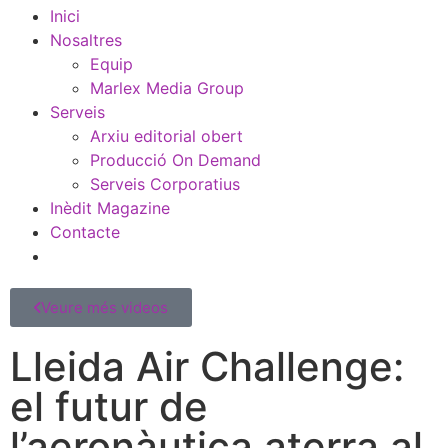
Inici
Nosaltres
Equip
Marlex Media Group
Serveis
Arxiu editorial obert
Producció On Demand
Serveis Corporatius
Inèdit Magazine
Contacte
Veure més videos
Lleida Air Challenge:
el futur de
l’aeronàutica aterra al