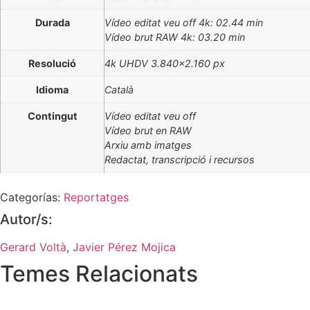
Durada
Vídeo editat veu off 4k: 02.44 min
Vídeo brut RAW 4k: 03.20 min
Resolució
4k UHDV 3.840×2.160 px
Idioma
Català
Contingut
Vídeo editat veu off
Vídeo brut en RAW
Arxiu amb imatges
Redactat, transcripció i recursos
Categorías:
Reportatges
Autor/s:
Gerard Voltà
,
Javier Pérez Mojica
Temes Relacionats