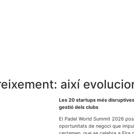
reixement: així evolucio
Les 20 startups més disruptives 
gestió dels clubs
El Padel World Summit 2026 posa 
oportunitats de negoci que impuls
certamen, que se celebra a Fira 