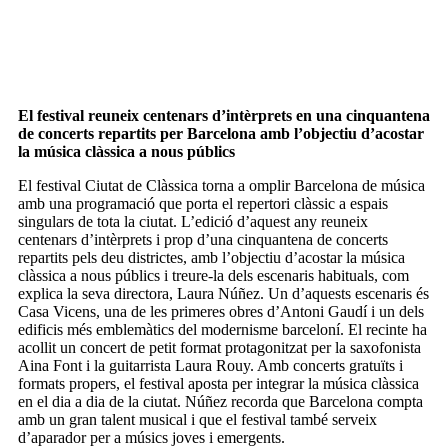
El festival reuneix centenars d’intèrprets en una cinquantena
de concerts repartits per Barcelona amb l’objectiu d’acostar
la música clàssica a nous públics
El festival Ciutat de Clàssica torna a omplir Barcelona de música
amb una programació que porta el repertori clàssic a espais
singulars de tota la ciutat. L’edició d’aquest any reuneix
centenars d’intèrprets i prop d’una cinquantena de concerts
repartits pels deu districtes, amb l’objectiu d’acostar la música
clàssica a nous públics i treure-la dels escenaris habituals, com
explica la seva directora, Laura Núñez. Un d’aquests escenaris és
Casa Vicens, una de les primeres obres d’Antoni Gaudí i un dels
edificis més emblemàtics del modernisme barceloní. El recinte ha
acollit un concert de petit format protagonitzat per la saxofonista
Aina Font i la guitarrista Laura Rouy. Amb concerts gratuïts i
formats propers, el festival aposta per integrar la música clàssica
en el dia a dia de la ciutat. Núñez recorda que Barcelona compta
amb un gran talent musical i que el festival també serveix
d’aparador per a músics joves i emergents.