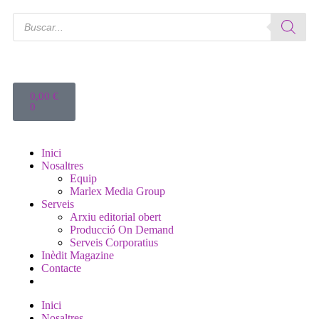
0,00
€
0
Inici
Nosaltres
Equip
Marlex Media Group
Serveis
Arxiu editorial obert
Producció On Demand
Serveis Corporatius
Inèdit Magazine
Contacte
Inici
Nosaltres