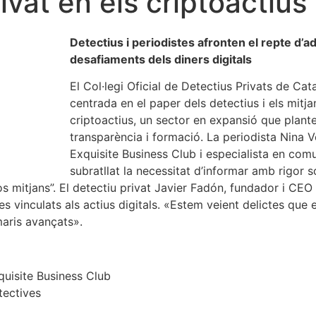
ivat en els criptoactius
Detectius i periodistes afronten el repte d’
desafiaments dels diners digitals
El Col·legi Oficial de Detectius Privats de Cat
centrada en el paper dels detectius i els mitj
criptoactius, un sector en expansió que plant
transparència i formació. La periodista Nina 
Exquisite Business Club i especialista en co
subratllat la necessitat d’informar amb rigor
s mitjans”. El detectiu privat Javier Fadón, fundador i CEO
es vinculats als actius digitals. «Estem veient delictes que e
amaris avançats».
quisite Business Club
tectives