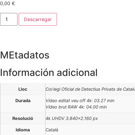
0,00
€
El
Descarregar
paper
del
detectiu
privat
en
els
criptoactius
MEtadatos
cantidad
Información adicional
Lloc
Col·legi Oficial de Detectius Privats de Cata
Durada
Vídeo editat veu off 4k: 03.27 min
Vídeo brut RAW 4k: 04.00 min
Resolució
4k UHDV 3.840×2.160 px
Idioma
Català