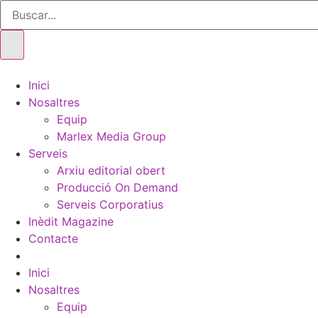
Búsqueda
Ir
de
al
productos
contenido
Inici
Nosaltres
Equip
Marlex Media Group
Serveis
Arxiu editorial obert
Producció On Demand
Serveis Corporatius
Inèdit Magazine
Contacte
Inici
Nosaltres
Equip