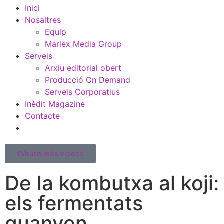
Inici
Nosaltres
Equip
Marlex Media Group
Serveis
Arxiu editorial obert
Producció On Demand
Serveis Corporatius
Inèdit Magazine
Contacte
Veure més videos
De la kombutxa al koji:
els fermentats
guanyen