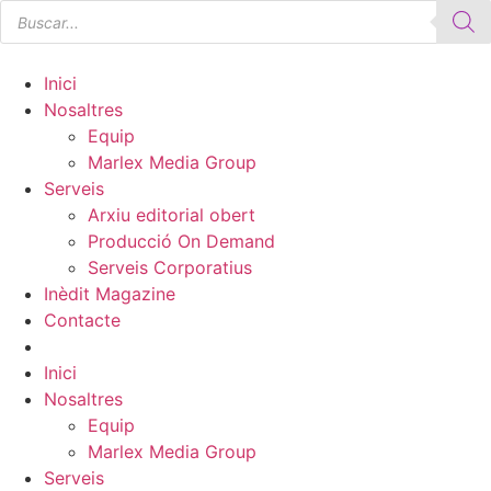
Búsqueda
Ir
de
al
productos
contenido
Inici
Nosaltres
Equip
Marlex Media Group
Serveis
Arxiu editorial obert
Producció On Demand
Serveis Corporatius
Inèdit Magazine
Contacte
Inici
Nosaltres
Equip
Marlex Media Group
Serveis