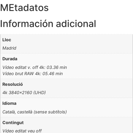
TEA
MEtadatos
cantidad
Información adicional
Lloc
Madrid
Durada
Vídeo editat v. off 4k: 03.36 min
Vídeo brut RAW 4k: 05.46 min
Resolució
4k 3840×2160 (UHD)
Idioma
Català, castellà (sense subtítols)
Contingut
Vídeo editat veu off