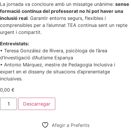
La jornada va concloure amb un missatge unànime:
sense
formació contínua del professorat no hi pot haver una
inclusió real
. Garantir entorns segurs, flexibles i
comprensibles per a l’alumnat TEA continua sent un repte
urgent i compartit.
Entrevistats:
• Teresa González de Rivera, psicòloga de l’àrea
d’Investigació d’Autisme Espanya
• Antonio Márquez, mestre de Pedagogia Inclusiva i
expert en el disseny de situacions d’aprenentatge
inclusives.
0,00
€
Assetjament
Descarregar
subtil,
el
repte
urgent
amb
Afegir a Preferits
l’alumnat