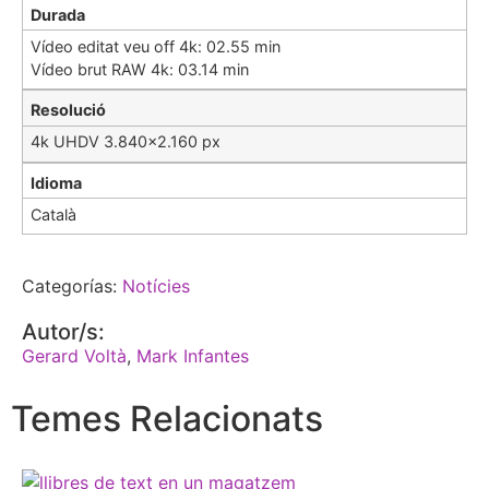
Durada
Vídeo editat veu off 4k: 02.55 min
Vídeo brut RAW 4k: 03.14 min
Resolució
4k UHDV 3.840×2.160 px
Idioma
Català
Categorías:
Notícies
Autor/s:
Gerard Voltà
,
Mark Infantes
Temes Relacionats