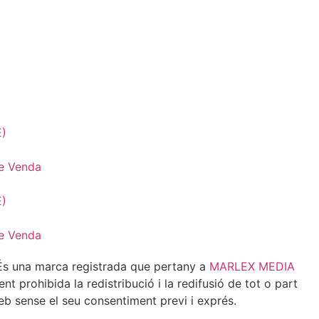
E)
e Venda
E)
e Venda
 una marca registrada que pertany a
MARLEX MEDIA
 prohibida la redistribució i la redifusió de tot o part
eb sense el seu consentiment previ i exprés.