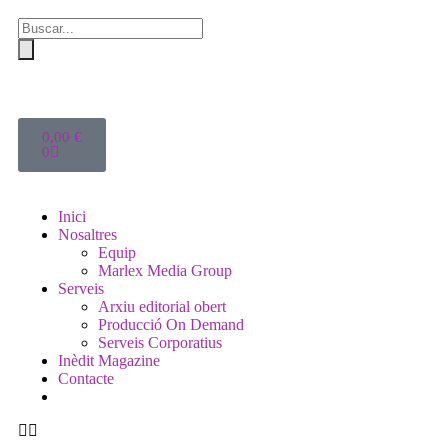
0,00
€
0
Inici
Nosaltres
Equip
Marlex Media Group
Serveis
Arxiu editorial obert
Producció On Demand
Serveis Corporatius
Inèdit Magazine
Contacte