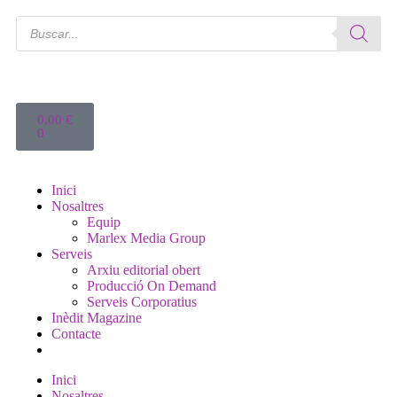
0,00
€
0
Inici
Nosaltres
Equip
Marlex Media Group
Serveis
Arxiu editorial obert
Producció On Demand
Serveis Corporatius
Inèdit Magazine
Contacte
Inici
Nosaltres