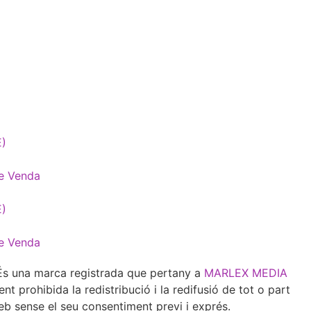
E)
e Venda
E)
e Venda
 una marca registrada que pertany a
MARLEX MEDIA
 prohibida la redistribució i la redifusió de tot o part
eb sense el seu consentiment previ i exprés.