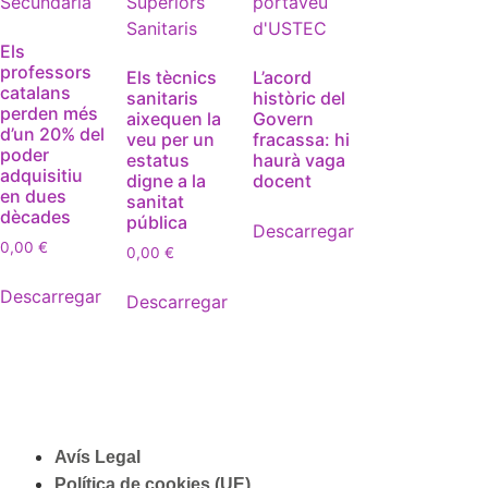
Els
professors
Els tècnics
L’acord
catalans
sanitaris
històric del
perden més
aixequen la
Govern
d’un 20% del
veu per un
fracassa: hi
poder
estatus
haurà vaga
adquisitiu
digne a la
docent
en dues
sanitat
dècades
pública
Descarregar
0,00
€
0,00
€
Descarregar
Descarregar
Avís Legal
Política de cookies (UE)