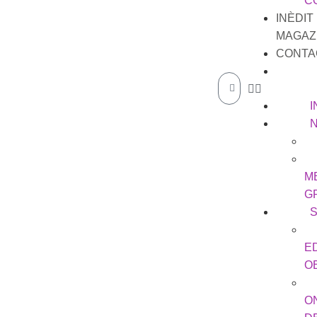
C
INÈDIT
MAGAZ
CONTA
I
M
G
E
O
O