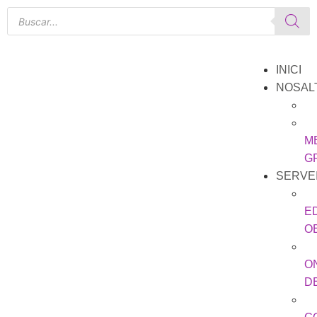
INICI
NOSAL
M
G
SERVE
E
O
O
D