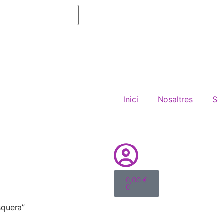
Inici
Nosaltres
S
0,00
€
0
squera”