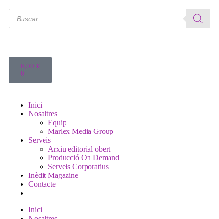
0,00
€
0
Inici
Nosaltres
Equip
Marlex Media Group
Serveis
Arxiu editorial obert
Producció On Demand
Serveis Corporatius
Inèdit Magazine
Contacte
Inici
Nosaltres