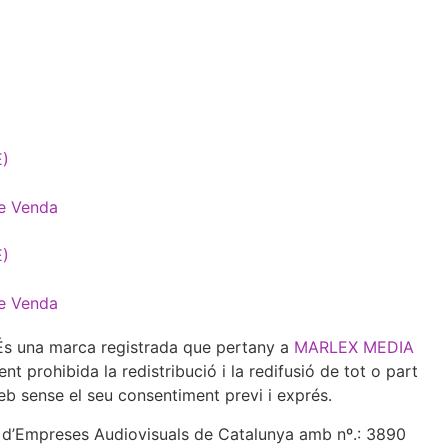
E)
e Venda
E)
e Venda
 una marca registrada que pertany a
MARLEX MEDIA
 prohibida la redistribució i la redifusió de tot o part
eb sense el seu consentiment previ i exprés.
e d’Empreses Audiovisuals de Catalunya amb nº.: 3890