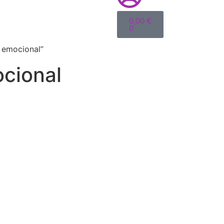
0,00
€
0
ó emocional”
ocional